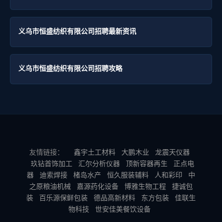
义乌市恒盛纺织有限公司招聘最新资讯
义乌市恒盛纺织有限公司招聘攻略
友情链接：
鑫宇土工材料
大鹏木业
龙震天仪器
玖钻首饰加工
汇尔分析仪器
顶新容器再生
正点电
器
迪索焊接
楮岛水产
恒久服装辅料
人和彩印
中
之原粮油机械
嘉源药化设备
博雅生物工程
捷诚包
装
百乐源保鲜包装
德品高新材料
东方包装
佳联生
物科技
世安佳美餐饮设备